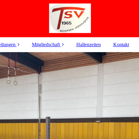
ilungen
Mitgliedschaft
Hallenzeiten
Kontakt
ern-Kind-Turnen
Beitrittserklärung
inderturnen
Satzung und
Informations-pflichten
en (ab 5. Klasse)
SEPA-
Lastschriftmandat
Fit ab 40
Pilates
Rückenschule
Fußball
Volleyball