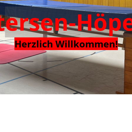
t
ersen-Höp
Tischtennis
Herzlich Willkommen
!