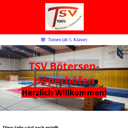
Turnen (ab 5. Klasse)
TSV
Böt
ersen-
Höperhöfen
Herzlich Willkommen
!
Diese Seite wird noch erstellt.